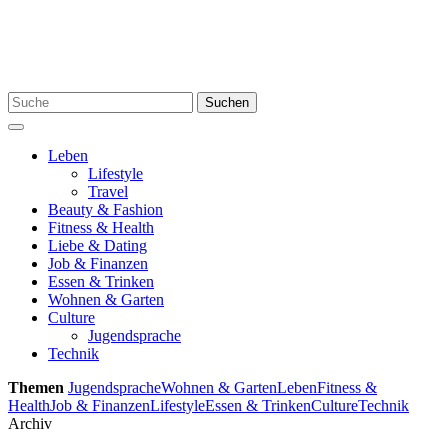
Skip
to
content
Search
Suchen
for:
Menu
Leben
Lifestyle
Travel
Beauty & Fashion
Fitness & Health
Liebe & Dating
Job & Finanzen
Essen & Trinken
Wohnen & Garten
Culture
Jugendsprache
Technik
Themen
Jugendsprache
Wohnen & Garten
Leben
Fitness &
Health
Job & Finanzen
Lifestyle
Essen & Trinken
Culture
Technik
Archiv