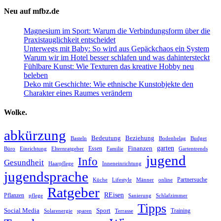
Neu auf mfbz.de
Magnesium im Sport: Warum die Verbindungsform über die
Praxistauglichkeit entscheidet
Unterwegs mit Baby: So wird aus Gepäckchaos ein System
Warum wir im Hotel besser schlafen und was dahintersteckt
Fühlbare Kunst: Wie Texturen das kreative Hobby neu
beleben
Deko mit Geschichte: Wie ethnische Kunstobjekte den
Charakter eines Raumes verändern
Wolke.
abkürzung
Bedeutung
Beziehung
Basteln
Bodenbelag
Budget
garten
Finanzen
Essen
Büro
Einrichtung
Elternratgeber
Familie
Gartentrends
jugend
Info
Gesundheit
Haarpflege
Inneneinrichtung
jugendsprache
Partnersuche
Küche
Lifestyle
Männer
online
Ratgeber
REisen
Pflanzen
pflege
Sanierung
Schlafzimmer
Tipps
Social Media
Sport
Training
Solarenergie
sparen
Terrasse