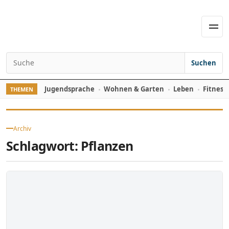
Skip to content
Men
Suchen
Search for:
Jugendsprache
Wohnen & Garten
Leben
Fitness
THEMEN
Archiv
Schlagwort:
Pflanzen