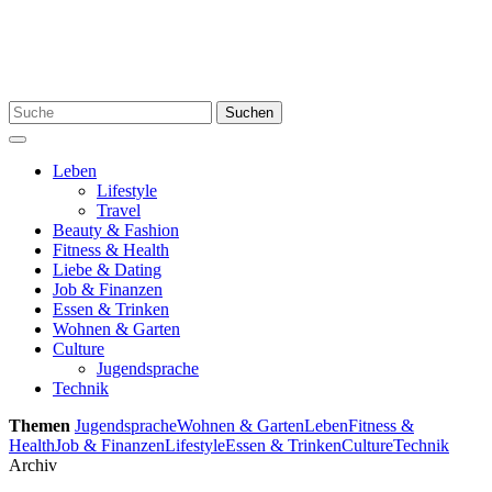
Skip
to
content
Search
Suchen
for:
Menu
Leben
Lifestyle
Travel
Beauty & Fashion
Fitness & Health
Liebe & Dating
Job & Finanzen
Essen & Trinken
Wohnen & Garten
Culture
Jugendsprache
Technik
Themen
Jugendsprache
Wohnen & Garten
Leben
Fitness &
Health
Job & Finanzen
Lifestyle
Essen & Trinken
Culture
Technik
Archiv