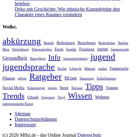
beleben
Deko mit Geschichte: Wie ethnische Kunstobjekte den
Charakter eines Raumes verändern
Wolke.
abkürzung
Bedeutung
Beziehung
Basteln
Bodenbelag
Budget
garten
Finanzen
Essen
Büro
Einrichtung
Elternratgeber
Familie
Gartentrends
jugend
Info
Gesundheit
Haarpflege
Inneneinrichtung
jugendsprache
Partnersuche
Küche
Lifestyle
Männer
online
Ratgeber
REisen
Pflanzen
pflege
Sanierung
Schlafzimmer
Tipps
Social Media
Sport
Training
Solarenergie
sparen
Terrasse
Wissen
Trends
Wohnen
Urlaub
Ursprung
Vinyl
zeitgenössische Kunst
Sitemap
Datenschutzerklärung
Impressum
(c) 2026 Mfbz.de - das Online Journal
Datenschutz