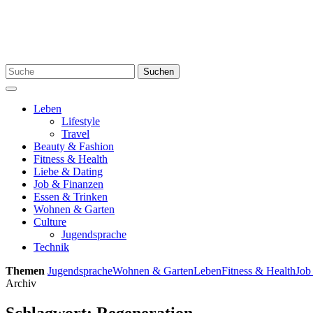
Skip
to
content
Search
Suchen
for:
Menu
Leben
Lifestyle
Travel
Beauty & Fashion
Fitness & Health
Liebe & Dating
Job & Finanzen
Essen & Trinken
Wohnen & Garten
Culture
Jugendsprache
Technik
Themen
Jugendsprache
Wohnen & Garten
Leben
Fitness & Health
Job
Archiv
Schlagwort:
Regeneration