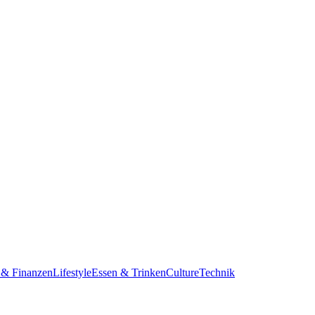
 & Finanzen
Lifestyle
Essen & Trinken
Culture
Technik