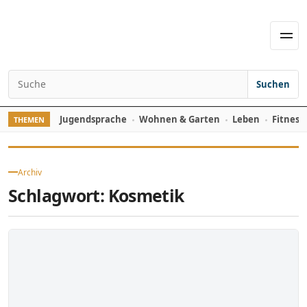
Skip to content
Men
Suchen
Search for:
Jugendsprache
Wohnen & Garten
Leben
Fitness
THEMEN
Archiv
Schlagwort:
Kosmetik