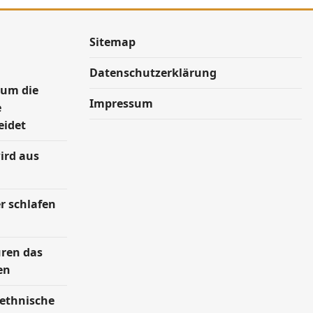
Sitemap
Datenschutzerklärung
rum die
Impressum
e
eidet
ird aus
r schlafen
uren das
en
 ethnische