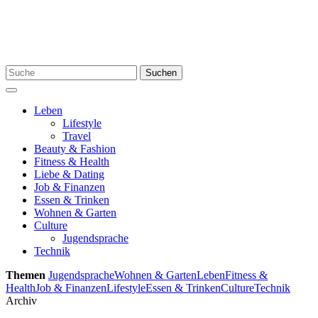
Skip
to
content
Search
Suchen
for:
Menu
Leben
Lifestyle
Travel
Beauty & Fashion
Fitness & Health
Liebe & Dating
Job & Finanzen
Essen & Trinken
Wohnen & Garten
Culture
Jugendsprache
Technik
Themen
Jugendsprache
Wohnen & Garten
Leben
Fitness &
Health
Job & Finanzen
Lifestyle
Essen & Trinken
Culture
Technik
Archiv