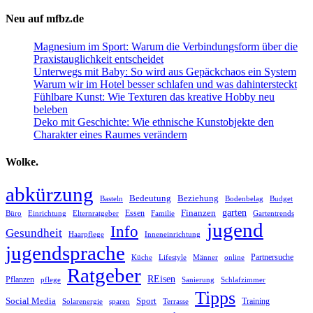
Neu auf mfbz.de
Magnesium im Sport: Warum die Verbindungsform über die
Praxistauglichkeit entscheidet
Unterwegs mit Baby: So wird aus Gepäckchaos ein System
Warum wir im Hotel besser schlafen und was dahintersteckt
Fühlbare Kunst: Wie Texturen das kreative Hobby neu
beleben
Deko mit Geschichte: Wie ethnische Kunstobjekte den
Charakter eines Raumes verändern
Wolke.
abkürzung
Bedeutung
Beziehung
Basteln
Bodenbelag
Budget
garten
Finanzen
Essen
Büro
Einrichtung
Elternratgeber
Familie
Gartentrends
jugend
Info
Gesundheit
Haarpflege
Inneneinrichtung
jugendsprache
Partnersuche
Küche
Lifestyle
Männer
online
Ratgeber
REisen
Pflanzen
pflege
Sanierung
Schlafzimmer
Tipps
Social Media
Sport
Training
Solarenergie
sparen
Terrasse