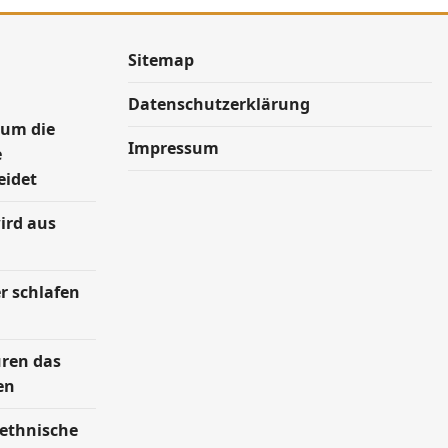
Sitemap
Datenschutzerklärung
rum die
Impressum
e
eidet
ird aus
r schlafen
uren das
en
 ethnische