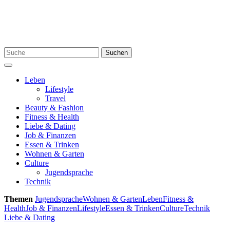
Skip
to
content
Search
Suchen
for:
Menu
Leben
Lifestyle
Travel
Beauty & Fashion
Fitness & Health
Liebe & Dating
Job & Finanzen
Essen & Trinken
Wohnen & Garten
Culture
Jugendsprache
Technik
Themen
Jugendsprache
Wohnen & Garten
Leben
Fitness &
Health
Job & Finanzen
Lifestyle
Essen & Trinken
Culture
Technik
Liebe & Dating