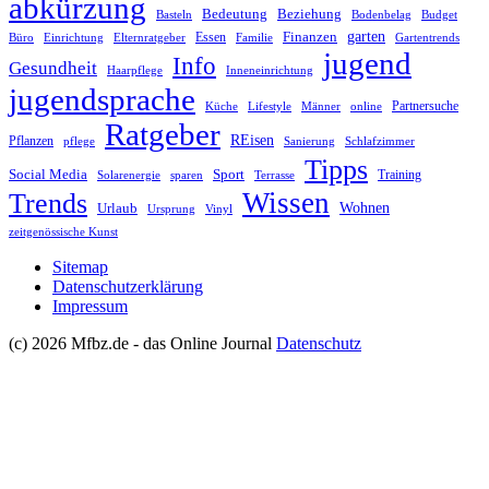
abkürzung
Bedeutung
Beziehung
Basteln
Bodenbelag
Budget
garten
Finanzen
Essen
Büro
Einrichtung
Elternratgeber
Familie
Gartentrends
jugend
Info
Gesundheit
Haarpflege
Inneneinrichtung
jugendsprache
Partnersuche
Küche
Lifestyle
Männer
online
Ratgeber
REisen
Pflanzen
pflege
Sanierung
Schlafzimmer
Tipps
Social Media
Sport
Training
Solarenergie
sparen
Terrasse
Wissen
Trends
Wohnen
Urlaub
Ursprung
Vinyl
zeitgenössische Kunst
Sitemap
Datenschutzerklärung
Impressum
(c) 2026 Mfbz.de - das Online Journal
Datenschutz