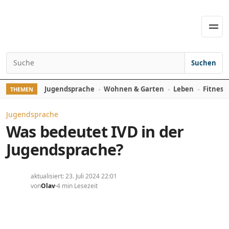
Skip to content
Men
Suchen
Search for:
Jugendsprache
Wohnen & Garten
Leben
Fitness
THEMEN
Jugendsprache
Was bedeutet IVD in der
Jugendsprache?
aktualisiert: 23. Juli 2024 22:01
von
Olav
4 min Lesezeit