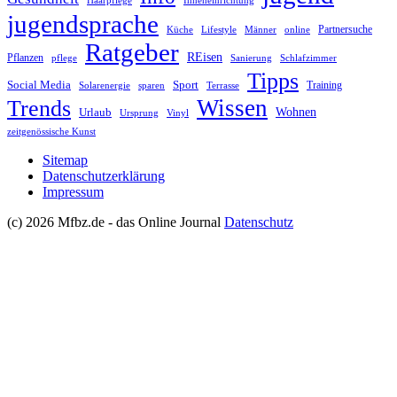
Haarpflege
Inneneinrichtung
jugendsprache
Partnersuche
Küche
Lifestyle
Männer
online
Ratgeber
REisen
Pflanzen
pflege
Sanierung
Schlafzimmer
Tipps
Social Media
Sport
Training
Solarenergie
sparen
Terrasse
Wissen
Trends
Wohnen
Urlaub
Ursprung
Vinyl
zeitgenössische Kunst
Sitemap
Datenschutzerklärung
Impressum
(c) 2026 Mfbz.de - das Online Journal
Datenschutz