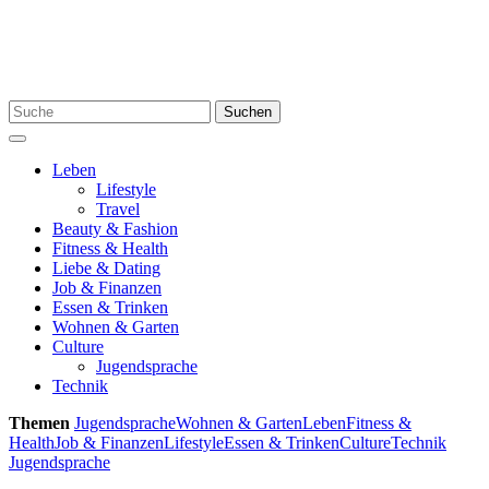
Skip
to
content
Search
Suchen
for:
Menu
Leben
Lifestyle
Travel
Beauty & Fashion
Fitness & Health
Liebe & Dating
Job & Finanzen
Essen & Trinken
Wohnen & Garten
Culture
Jugendsprache
Technik
Themen
Jugendsprache
Wohnen & Garten
Leben
Fitness &
Health
Job & Finanzen
Lifestyle
Essen & Trinken
Culture
Technik
Jugendsprache