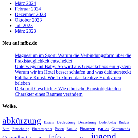
März 2024
Februar 2024
Dezember 2023
Oktober 2023
Juli 2023
März 2023
Neu auf mfbz.de
Magnesium im Sport: Warum die Verbindungsform über die
Praxistauglichkeit entscheidet
Unterwegs mit Baby: So wird aus Gepäckchaos ein System
Warum wir im Hotel besser schlafen und was dahintersteckt
Fühlbare Kunst: Wie Texturen das kreative Hobby neu
beleben
Deko mit Geschichte: Wie ethnische Kunstobjekte den
Charakter eines Raumes verändern
Wolke.
abkürzung
Bedeutung
Beziehung
Basteln
Bodenbelag
Budget
garten
Finanzen
Essen
Büro
Einrichtung
Elternratgeber
Familie
Gartentrends
jugend
Info
Gesundheit