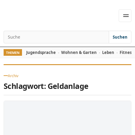
Skip to content
Men
Suchen
Search for:
Jugendsprache
Wohnen & Garten
Leben
Fitness
THEMEN
Archiv
Schlagwort:
Geldanlage