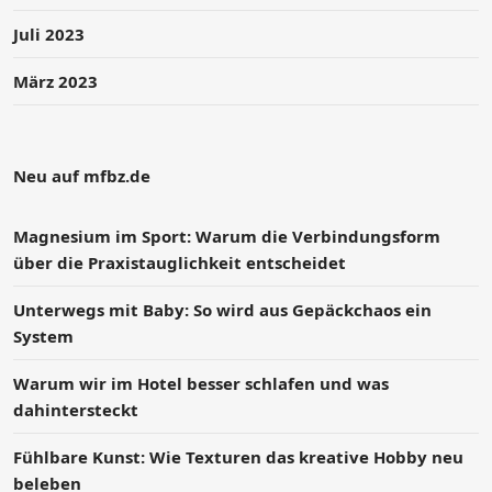
Juli 2023
März 2023
Neu auf mfbz.de
Magnesium im Sport: Warum die Verbindungsform
über die Praxistauglichkeit entscheidet
Unterwegs mit Baby: So wird aus Gepäckchaos ein
System
Warum wir im Hotel besser schlafen und was
dahintersteckt
Fühlbare Kunst: Wie Texturen das kreative Hobby neu
beleben