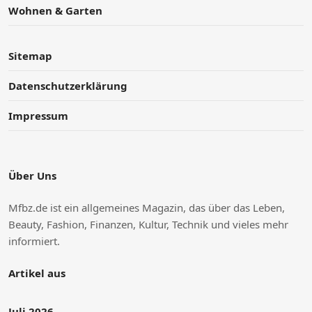
Wohnen & Garten
Sitemap
Datenschutzerklärung
Impressum
Über Uns
Mfbz.de ist ein allgemeines Magazin, das über das Leben,
Beauty, Fashion, Finanzen, Kultur, Technik und vieles mehr
informiert.
Artikel aus
Juli 2026