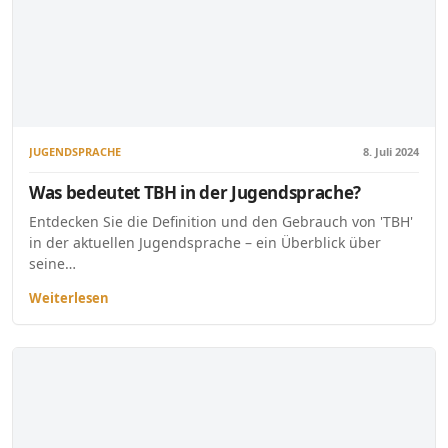
JUGENDSPRACHE
8. Juli 2024
Was bedeutet TBH in der Jugendsprache?
Entdecken Sie die Definition und den Gebrauch von 'TBH'
in der aktuellen Jugendsprache – ein Überblick über
seine…
Weiterlesen