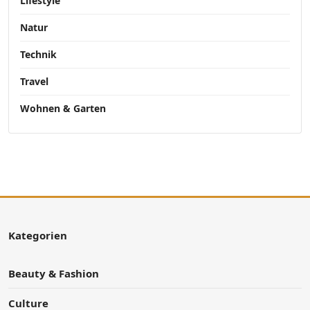
Lifestyle
Natur
Technik
Travel
Wohnen & Garten
Kategorien
Beauty & Fashion
Culture