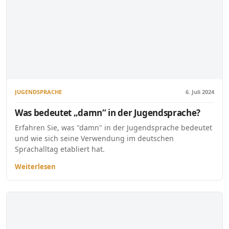
JUGENDSPRACHE
6. Juli 2024
Was bedeutet „damn“ in der Jugendsprache?
Erfahren Sie, was "damn" in der Jugendsprache bedeutet
und wie sich seine Verwendung im deutschen
Sprachalltag etabliert hat.
Weiterlesen