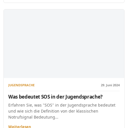
JUGENDSPRACHE
29. Juni 2024
Was bedeutet SOS in der Jugendsprache?
Erfahren Sie, was "SOS" in der Jugendsprache bedeutet
und wie sich die Definition von der klassischen
Notrufsignal Bedeutung…
Weiterlesen