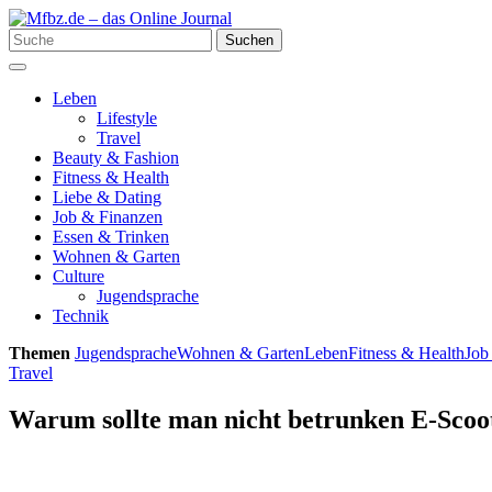
Skip
to
Search
Suchen
content
for:
Menu
Leben
Lifestyle
Travel
Beauty & Fashion
Fitness & Health
Liebe & Dating
Job & Finanzen
Essen & Trinken
Wohnen & Garten
Culture
Jugendsprache
Technik
Themen
Jugendsprache
Wohnen & Garten
Leben
Fitness & Health
Job
Travel
Warum sollte man nicht betrunken E-Scoo