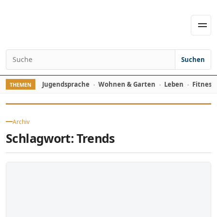
Skip to content
Men
Suchen
Search for:
Jugendsprache
Wohnen & Garten
Leben
Fitness
THEMEN
Archiv
Schlagwort:
Trends