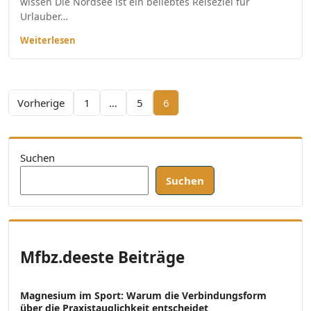
wissen Die Nordsee ist ein beliebtes Reiseziel für
Urlauber…
Weiterlesen
Seitennummerierung der Beiträge
Vorherige
1
…
5
6
Suchen
Suchen
Mfbz.deeste Beiträge
Magnesium im Sport: Warum die Verbindungsform
über die Praxistauglichkeit entscheidet