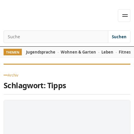
Skip to content
Men
Suchen
Search for:
Jugendsprache
Wohnen & Garten
Leben
Fitness
THEMEN
Archiv
Schlagwort:
Tipps