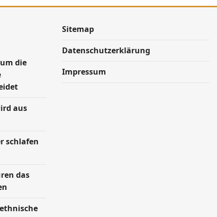
Sitemap
Datenschutzerklärung
rum die
Impressum
e
eidet
ird aus
r schlafen
uren das
en
 ethnische