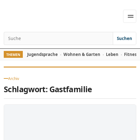
Skip to content
Men
Suchen
Search for:
Jugendsprache
Wohnen & Garten
Leben
Fitness
THEMEN
Archiv
Schlagwort:
Gastfamilie