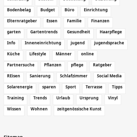
Bodenbelag
Budget
Büro
Einrichtung
Elternratgeber
Essen
Familie
Finanzen
garten
Gartentrends
Gesundheit
Haarpflege
Info
Inneneinrichtung
jugend
jugendsprache
Küche
Lifestyle
Männer
online
Partnersuche
Pflanzen
pflege
Ratgeber
REisen
Sanierung
Schlafzimmer
Social Media
Solarenergie
sparen
Sport
Terrasse
Tipps
Training
Trends
Urlaub
Ursprung
Vinyl
Wissen
Wohnen
zeitgenössische Kunst
Sitemap