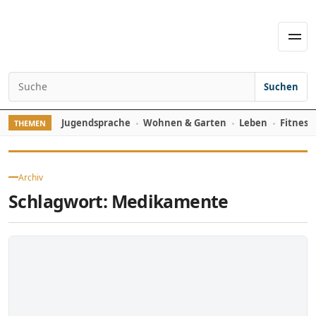
Skip to content
Men
Suchen
Search for:
Jugendsprache
Wohnen & Garten
Leben
Fitness
THEMEN
Archiv
Schlagwort:
Medikamente